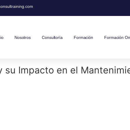
onsultraining.com
cio
Nosotros
Consultoría
Formación
Formación On
 y su Impacto en el Mantenimi