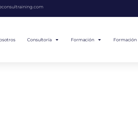
consultraining.com
osotros
Consultoría
Formación
Formación
 de indicadores de mante
industrial