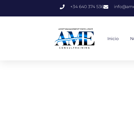
+34 640 374 536
info@ame
Inicio
N
Gestión