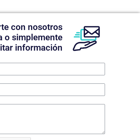
te con nosotros
a o simplemente
citar información