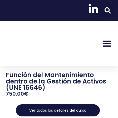
Formación OnLine
Trabaja Con Nosotr
Función del Mantenimiento
dentro de la Gestión de Activos
(UNE 16646)
750.00
€
Ver todos los detalles del curso